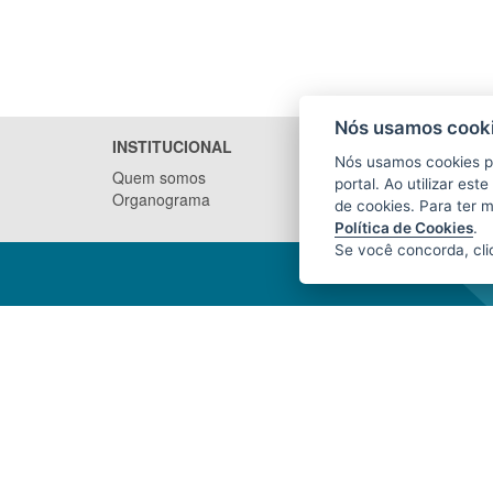
Nós usamos cooki
INSTITUCIONAL
NOTÍCI
Nós usamos cookies p
Quem somos
portal. Ao utilizar es
Organograma
de cookies. Para ter 
Política de Cookies
.
Se você concorda, cl
INSTITUTO DE DEFESA
AGROPECUÁRIA E FLORESTAL DO
ESPÍRITO SANTO (IDAF)
Avenida Jerônimo Monteiro, nº 1.000,
Ed. Trade Center, loja 1 - Centro
CEP: 29010-935 - Vitória / ES
Tel.: (27) 3636-3761