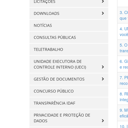
LICITAÇÕES
3. 
DOWNLOADS
que 
NOTÍCIAS
4. U
você
CONSULTAS PÚBLICAS
5. O
TELETRABALHO
tran
6. 
UNIDADE EXECUTORA DE
e re
CONTROLE INTERNO (UECI)
7. 
GESTÃO DE DOCUMENTOS
reco
CONCURSO PÚBLICO
8. R
inte
TRANSPARÊNCIA IDAF
9. 
PRIVACIDADE E PROTEÇÃO DE
efic
DADOS
10. 