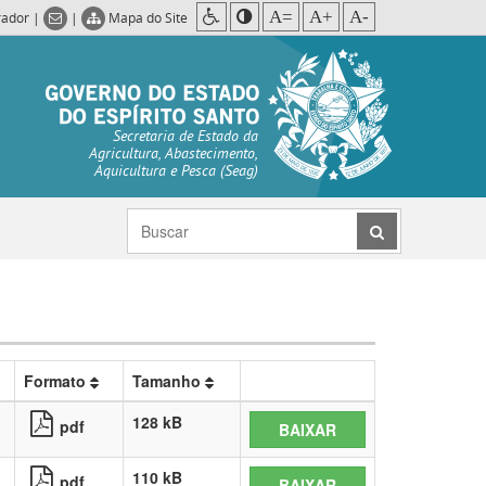
A=
A+
A-
rador
|
|
Mapa do Site
Secretaria de Estado da
Agricultura, Abastecimento,
Aquicultura e Pesca (Seag)
Formato
Tamanho
128 kB
pdf
BAIXAR
110 kB
pdf
BAIXAR