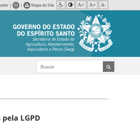
A=
A+
A-
rador
|
|
Mapa do Site
Secretaria de Estado da
Agricultura, Abastecimento,
Aquicultura e Pesca (Seag)
s pela LGPD