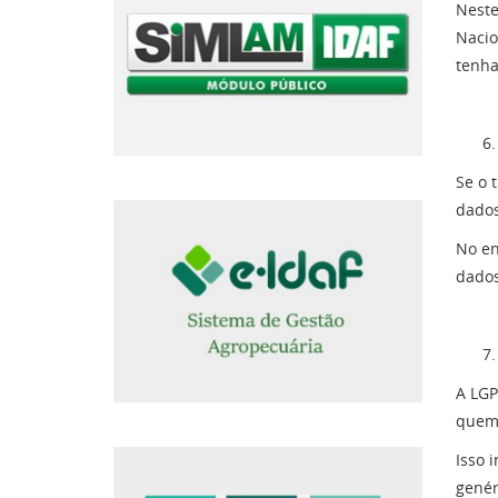
Neste
Nacio
tenha
Se o 
dados
No en
dados
A LGP
quem 
Isso 
genér