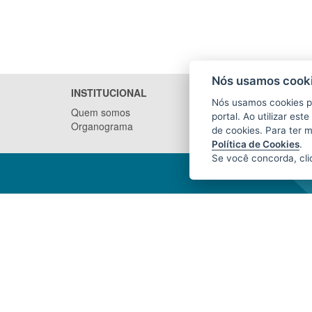
Nós usamos cooki
INSTITUCIONAL
NOTÍCI
Nós usamos cookies p
Quem somos
portal. Ao utilizar es
Organograma
de cookies. Para ter 
Política de Cookies
.
Se você concorda, cl
INSTITUTO DE DEFESA
AGROPECUÁRIA E FLORESTAL DO
ESPÍRITO SANTO (IDAF)
Avenida Jerônimo Monteiro, nº 1.000,
Ed. Trade Center, loja 1 - Centro
CEP: 29010-935 - Vitória / ES
Tel.: (27) 3636-3761