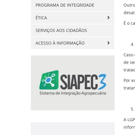
PROGRAMA DE INTEGRIDADE
Outro
desat
ÉTICA
É o c
SERVIÇOS AOS CIDADÃOS
ACESSO À INFORMAÇÃO
Caso 
de se
trata
Por e
trata
A LGP
infor