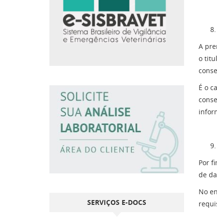
A pre
o tit
conse
É o c
conse
infor
Por f
de da
No en
SERVIÇOS E-DOCS
requi