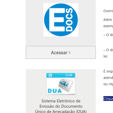
Outro
Além 
exemp
– O d
– O d
Acessar
lei.
É imp
atend
ou re
Cliqu