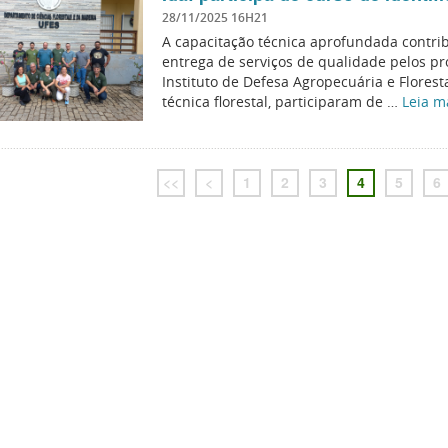
28/11/2025 16H21
A capacitação técnica aprofundada contri
entrega de serviços de qualidade pelos pro
Instituto de Defesa Agropecuária e Floresta
técnica florestal, participaram de …
Leia m
<<
<
1
2
3
4
5
6