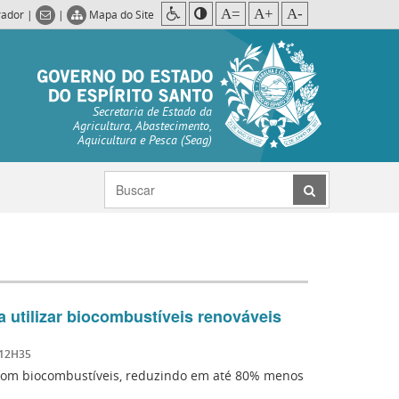
A=
A+
A-
rador
|
|
Mapa do Site
Secretaria de Estado da
Agricultura, Abastecimento,
Aquicultura e Pesca (Seag)
a utilizar biocombustíveis renováveis
 12H35
 com biocombustíveis, reduzindo em até 80% menos