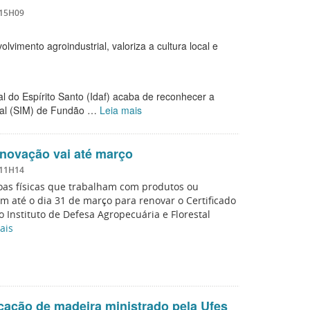
 15H09
vimento agroindustrial, valoriza a cultura local e
al do Espírito Santo (Idaf) acaba de reconhecer a
ipal (SIM) de Fundão …
Leia mais
renovação vai até março
 11H14
oas físicas que trabalham com produtos ou
êm até o dia 31 de março para renovar o Certificado
o Instituto de Defesa Agropecuária e Florestal
ais
ficação de madeira ministrado pela Ufes