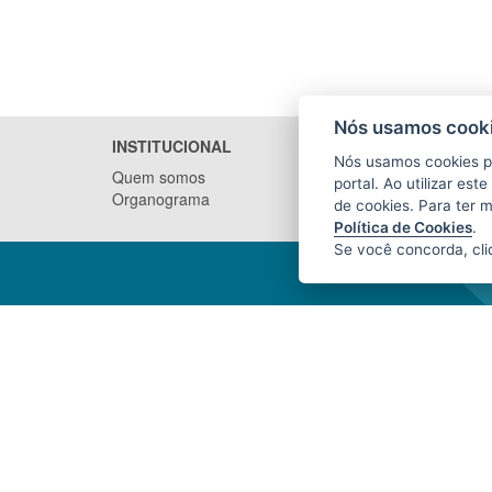
Nós usamos cooki
INSTITUCIONAL
NOTÍCI
Nós usamos cookies p
Quem somos
portal. Ao utilizar es
Organograma
de cookies. Para ter 
Política de Cookies
.
Se você concorda, cl
INSTITUTO DE DEFESA
AGROPECUÁRIA E FLORESTAL DO
ESPÍRITO SANTO (IDAF)
Avenida Jerônimo Monteiro, nº 1.000,
Ed. Trade Center, loja 1 - Centro
CEP: 29010-935 - Vitória / ES
Tel.: (27) 3636-3761