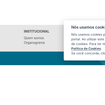
Nós usamos cooki
INSTITUCIONAL
NOTÍCI
Nós usamos cookies p
Quem somos
portal. Ao utilizar es
Organograma
de cookies. Para ter 
Política de Cookies
.
Se você concorda, cl
INSTITUTO DE DEFESA
AGROPECUÁRIA E FLORESTAL DO
ESPÍRITO SANTO (IDAF)
Avenida Jerônimo Monteiro, nº 1.000,
Ed. Trade Center, loja 1 - Centro
CEP: 29010-935 - Vitória / ES
Tel.: (27) 3636-3761