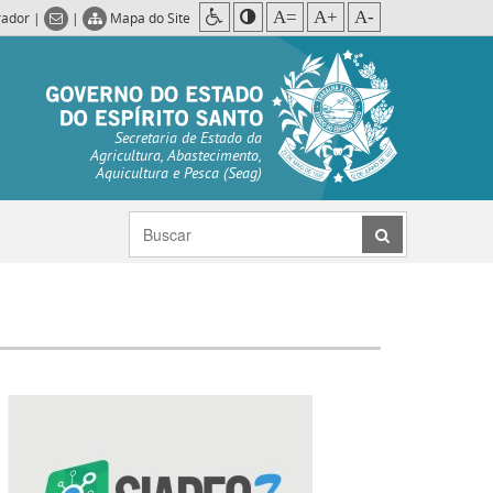
A=
A+
A-
rador
|
|
Mapa do Site
Secretaria de Estado da
Agricultura, Abastecimento,
Aquicultura e Pesca (Seag)