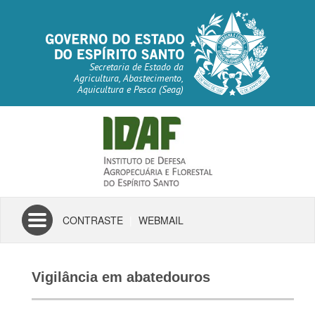
Secretaria de Estado da
Agricultura, Abastecimento,
Aquicultura e Pesca (Seag)
Toggle
CONTRASTE
|
WEBMAIL
navigation
Vigilância em abatedouros