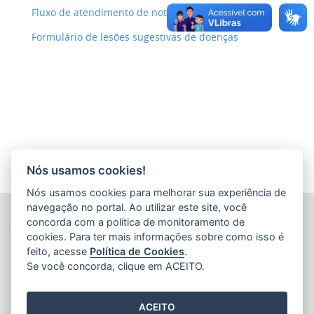
Fluxo de atendimento de notificações
Formulário de lesões sugestivas de doenças
Nós usamos cookies!
Nós usamos cookies para melhorar sua experiência de
navegação no portal. Ao utilizar este site, você
INSTITUTO DE DEFESA AGROPECUÁRIA E FLORESTAL
concorda com a política de monitoramento de
DO ESPÍRITO SANTO (IDAF)
cookies. Para ter mais informações sobre como isso é
Avenida Jerônimo Monteiro, nº 1.000, Ed. Trade Center, loja
feito, acesse
Política de Cookies
.
1 - Centro
Se você concorda, clique em ACEITO.
CEP: 29010-935 - Vitória / ES
Tel.: (27) 3636-3761
ACEITO