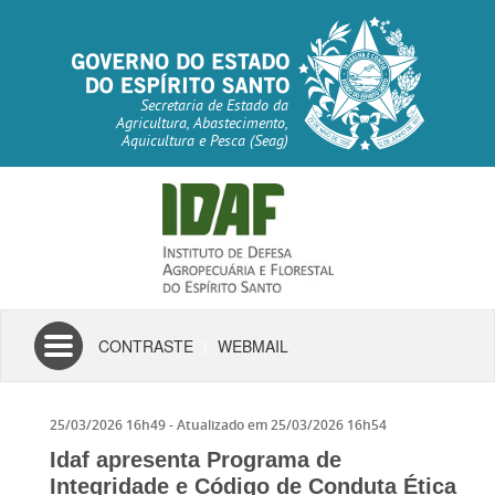
Secretaria de Estado da
Agricultura, Abastecimento,
Aquicultura e Pesca (Seag)
Toggle
CONTRASTE
|
WEBMAIL
navigation
25/03/2026 16h49
- Atualizado em
25/03/2026 16h54
Idaf apresenta Programa de
Integridade e Código de Conduta Ética