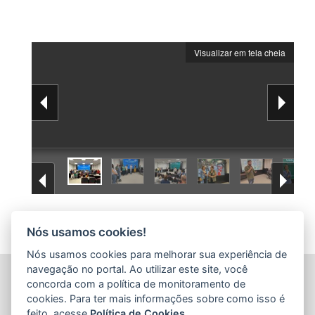
Visualizar em tela cheia
Nós usamos cookies!
Nós usamos cookies para melhorar sua experiência de
navegação no portal. Ao utilizar este site, você
INSTITUTO DE DEFESA AGROPECUÁRIA E FLORESTAL
concorda com a política de monitoramento de
DO ESPÍRITO SANTO (IDAF)
cookies. Para ter mais informações sobre como isso é
Avenida Jerônimo Monteiro, nº 1.000, Ed. Trade Center, loja
feito, acesse
Política de Cookies
.