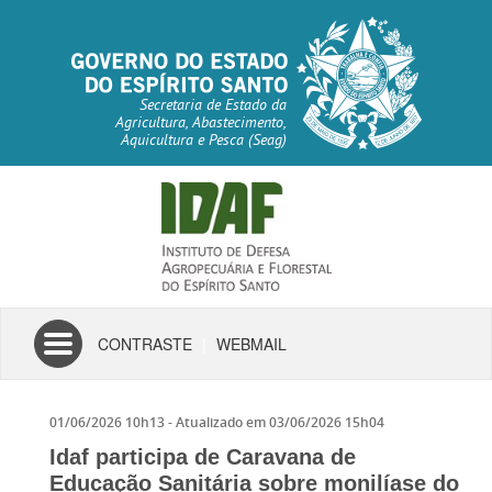
Secretaria de Estado da
Agricultura, Abastecimento,
Aquicultura e Pesca (Seag)
Toggle
CONTRASTE
|
WEBMAIL
navigation
01/06/2026 10h13
- Atualizado em
03/06/2026 15h04
Idaf participa de Caravana de
Educação Sanitária sobre monilíase do