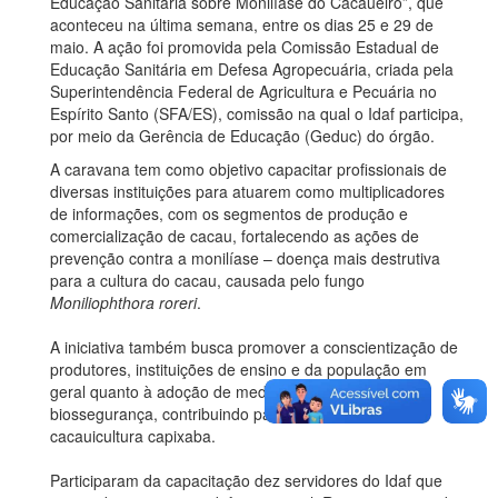
Educação Sanitária sobre Monilíase
do Cacaueiro”, que
aconteceu na última semana, entre os dias 25 e 29 de
maio. A ação foi promovida pela Comissão Estadual de
Educação Sanitária em Defesa Agropecuária, criada pela
Superintendência Federal de Agricultura e Pecuária no
Espírito Santo (SFA/ES), comissão na qual o
Idaf
participa,
por meio
da Gerência de Educação (
Geduc
) do órgão.
A caravana tem como objetivo capacitar profissionais de
diversas instituições para atuarem como multiplicadores
de informações,
com
os segmentos de produção e
comercialização de cacau, fortalecendo as ações de
prevenção contra a monilíase – doença mais destrutiva
para a cultura do cacau, causada pelo fungo
Moniliophthora
roreri
.
A iniciativa também busca promover a conscientização de
produtores, instituições de ensino e da população em
geral quanto à adoção de medidas fundamentais de
biossegurança, contribuindo para a proteção da
cacauicultura capixaba.
Participaram da capacitação dez servidores do
Idaf
que