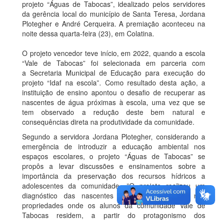
projeto “Águas de Tabocas”, idealizado pelos servidores
da gerência local do município de Santa Teresa, Jordana
Plotegher e André Cerqueira. A premiação aconteceu na
noite dessa quarta-feira (23), em Colatina.
O projeto vencedor teve início, em 2022, quando a escola
“Vale de Tabocas” foi selecionada em parceria com
a Secretaria Municipal de Educação para execução do
projeto “Idaf na escola”. Como resultado desta ação, a
instituição de ensino apontou o desafio de recuperar as
nascentes de água próximas à escola, uma vez que se
tem observado a redução deste bem natural e
consequências direta na produtividade da comunidade.
Segundo a servidora Jordana Plotegher, considerando a
emergência de introduzir a educação ambiental nos
espaços escolares, o projeto “Águas de Tabocas” se
propôs a levar discussões e ensinamentos sobre a
importância da preservação dos recursos hídricos a
adolescentes da comunidade. ”O projeto realizou um
diagnóstico das nascentes de água existentes nas
propriedades onde os alunos da comunidade Vale de
Tabocas residem, a partir do protagonismo dos