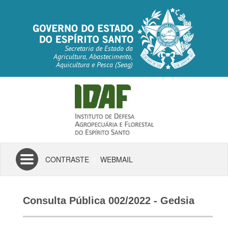
Secretaria de Estado da
Agricultura, Abastecimento,
Aquicultura e Pesca (Seag)
Toggle
CONTRASTE
|
WEBMAIL
navigation
Consulta Pública 002/2022 - Gedsia