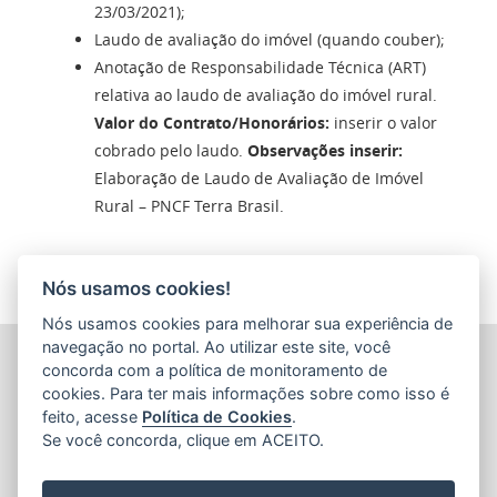
23/03/2021);
Laudo de avaliação do imóvel (quando couber);
Anotação de Responsabilidade Técnica (ART)
relativa ao laudo de avaliação do imóvel rural.
Valor do Contrato/Honorários:
inserir o valor
cobrado pelo laudo.
Observações inserir:
Elaboração de Laudo de Avaliação de Imóvel
Rural – PNCF Terra Brasil.
Nós usamos cookies!
Nós usamos cookies para melhorar sua experiência de
navegação no portal. Ao utilizar este site, você
INSTITUTO DE DEFESA AGROPECUÁRIA E FLORESTAL
concorda com a política de monitoramento de
DO ESPÍRITO SANTO (IDAF)
cookies. Para ter mais informações sobre como isso é
Avenida Jerônimo Monteiro, nº 1.000, Ed. Trade Center, loja
feito, acesse
Política de Cookies
.
1 - Centro
Se você concorda, clique em ACEITO.
CEP: 29010-935 - Vitória / ES
Tel.: (27) 3636-3761