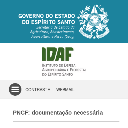
Secretaria de Estado da
Agricultura, Abastecimento,
Aquicultura e Pesca (Seag)
Toggle
CONTRASTE
|
WEBMAIL
navigation
PNCF: documentação necessária