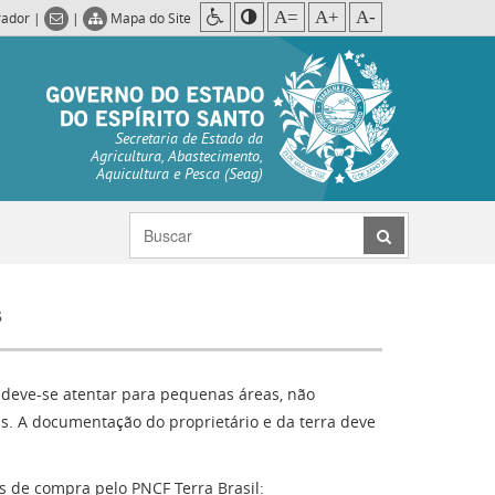
A=
A+
A-
rador
|
|
Mapa do Site
Secretaria de Estado da
Agricultura, Abastecimento,
Aquicultura e Pesca (Seag)
s
 deve-se atentar para pequenas áreas, não
s. A documentação do proprietário e da terra deve
s de compra pelo PNCF Terra Brasil: