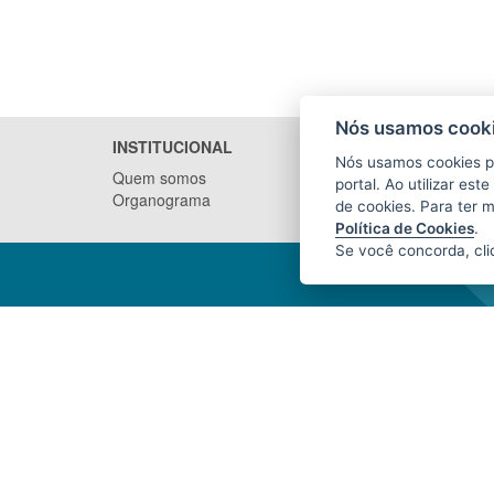
Nós usamos cooki
INSTITUCIONAL
NOTÍCI
Nós usamos cookies p
Quem somos
portal. Ao utilizar es
Organograma
de cookies. Para ter 
Política de Cookies
.
Se você concorda, cl
INSTITUTO DE DEFESA
AGROPECUÁRIA E FLORESTAL DO
ESPÍRITO SANTO (IDAF)
Avenida Jerônimo Monteiro, nº 1.000,
Ed. Trade Center, loja 1 - Centro
CEP: 29010-935 - Vitória / ES
Tel.: (27) 3636-3761