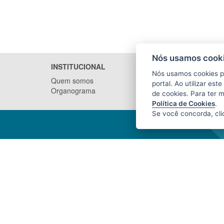
Nós usamos cooki
INSTITUCIONAL
NOTÍCI
Nós usamos cookies p
Quem somos
portal. Ao utilizar es
Organograma
de cookies. Para ter 
Política de Cookies
.
Se você concorda, cl
INSTITUTO DE DEFESA
AGROPECUÁRIA E FLORESTAL DO
ESPÍRITO SANTO (IDAF)
Avenida Jerônimo Monteiro, nº 1.000,
Ed. Trade Center, loja 1 - Centro
CEP: 29010-935 - Vitória / ES
Tel.: (27) 3636-3761