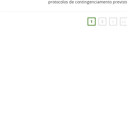
protocolos de contingenciamento previs
1
2
>
>>