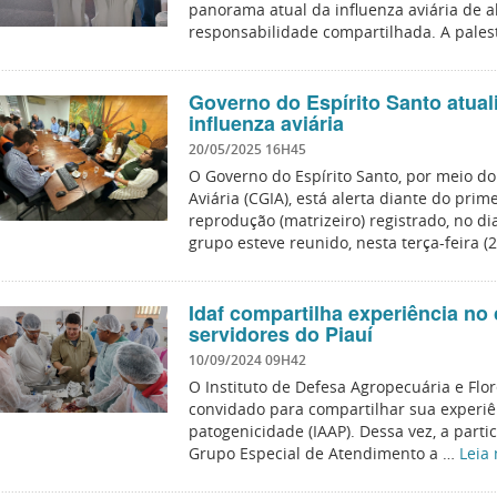
panorama atual da influenza aviária de a
responsabilidade compartilhada. A pales
Governo do Espírito Santo atual
influenza aviária
20/05/2025 16H45
O Governo do Espírito Santo, por meio d
Aviária (CGIA), está alerta diante do prim
reprodução (matrizeiro) registrado, no d
grupo esteve reunido, nesta terça-feira (
Idaf compartilha experiência no
servidores do Piauí
10/09/2024 09H42
O Instituto de Defesa Agropecuária e Flore
convidado para compartilhar sua experiên
patogenicidade (IAAP). Dessa vez, a part
Grupo Especial de Atendimento a …
Leia