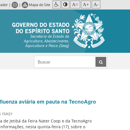
A=
A+
A-
rador
|
|
Mapa do Site
Secretaria de Estado da
Agricultura, Abastecimento,
Aquicultura e Pesca (Seag)
fluenza aviária em pauta na TecnoAgro
5 15H27
a de Jetibá da Feira Nater Coop e da TecnoAgro
nformações, nesta quinta-feira (17), sobre o