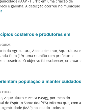
togenicidade (IAAP - H5N1) em uma criação de
reco e galinha. A detecção ocorreu no município
is
cípios costeiros e produtores em
3 08H25
ria da Agricultura, Abastecimento, Aquicultura e
gunda-feira (19), uma reunião com prefeitos e
e costeiros. O objetivo foi esclarecer, orientar e
s
f orientam população a manter cuidados
3 11H43
o, Aquicultura e Pesca (Seag), por meio do
tal do Espírito Santo (Idaf/ES) informa que, com a
atogenicidade (IAAP) no estado, todos os