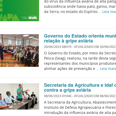
do vírus da influenza aviária de alta pa
subsistência onde havia pato, ganso, mar
da Serra, no estado do Espírito …
Leia ma
Governo do Estado orienta muni
relação à gripe aviária
20/06/2023 08H19
- ATUALIZADO EM
20/06/202
O Governo do Estado, por meio da Secreta
Pesca (Seag), realizou, na tarde desta se
representantes dos municípios produtores 
alinhar ações de prevenção e …
Leia mai
Secretaria da Agricultura e Ida
contra a gripe aviária
08/06/2023 07H46
- ATUALIZADO EM
08/06/202
A Secretaria da Agricultura, Abasteciment
Instituto de Defesa Agropecuária e Flores
introdução da influenza aviária de alta p